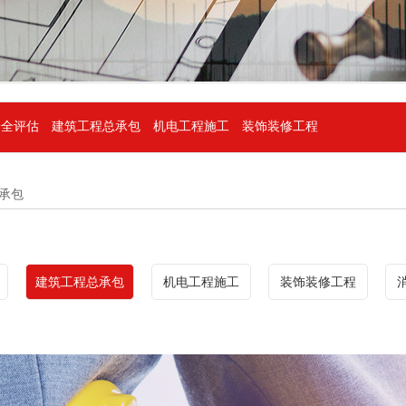
安全评估
建筑工程总承包
机电工程施工
装饰装修工程
承包
建筑工程总承包
机电工程施工
装饰装修工程