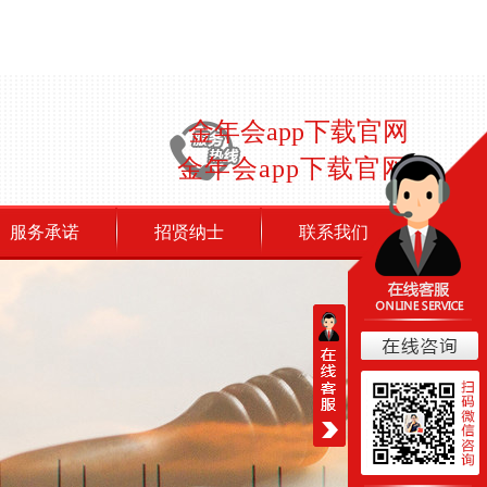
金年会app下载官网
金年会app下载官网
服务承诺
招贤纳士
联系我们