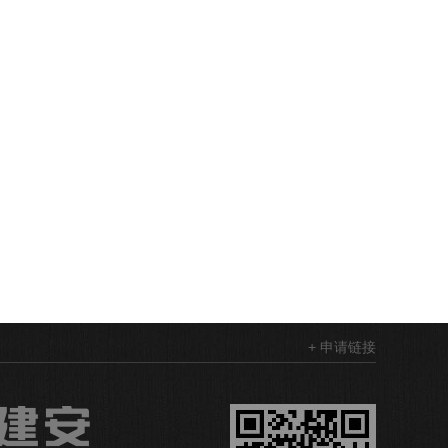
+ 申请链接