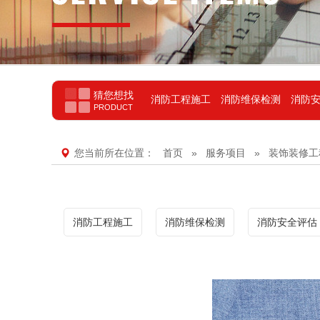
猜您想找
消防工程施工
消防维保检测
消防
PRODUCT
您当前所在位置：
首页
»
服务项目
»
装饰装修工
消防工程施工
消防维保检测
消防安全评估