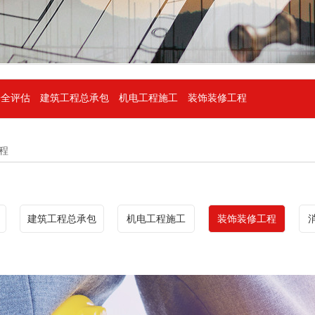
安全评估
建筑工程总承包
机电工程施工
装饰装修工程
程
建筑工程总承包
机电工程施工
装饰装修工程