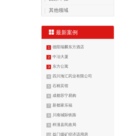
其他领域
最新案例
德阳瑞麟东方酒店
中冶大厦
东方公寓
四川海汇药业有限公司
石棉宾馆
成都苏宁易购
新都家乐福
川南城际铁路
梓潼县民政局
益门煤矿经济适用房