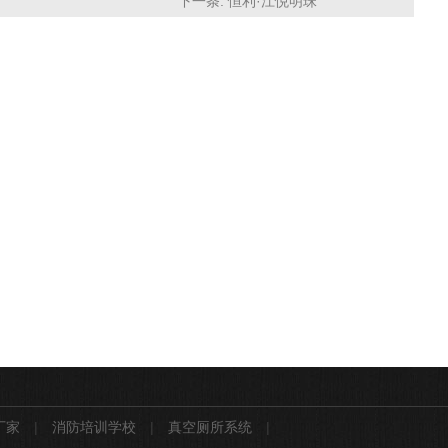
下一条:
恒利·江悦明珠
厂家
|
消防培训学校
|
真空厕所系统
|