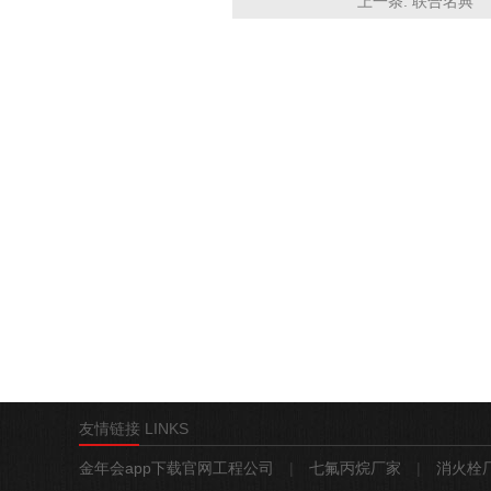
上一条:
联合名典
友情链接 LINKS
金年会app下载官网工程公司
|
七氟丙烷厂家
|
消火栓